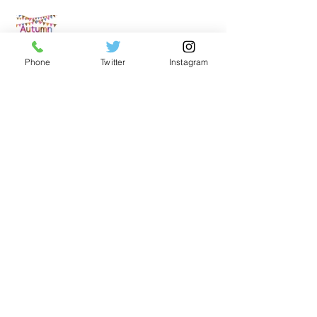
裾野店秋の整体キャンペーンのお知
らせ
Phone
Twitter
Instagram
リフレッシュスペース裾野店夏のキ
ャンペーン
平日☆午前中30分コースご利用で10
分無料延長キャンペーン