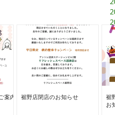
2
2
2
2
2
2
2
ご案内
裾野店閉店のお知らせ
裾
お