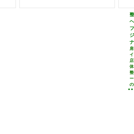
ジ
肩
イ
店
体
整
ー
の
年末年始営業時間のご案内