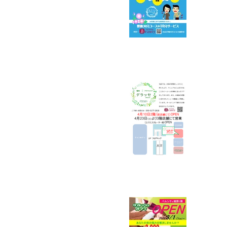
リフ
転の
3/
アル