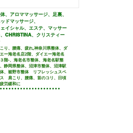
整体、アロママッサージ、足裏、
ヘッドマッサージ、
フェイシャル、エステ、マッサー
、CHRISTINA、クリスティー
ナ
こり、腰痛、疲れ,
神奈川県整体、ダ
エー海老名店2階、ダイエー海老名
３階
-、
海老名市整体、海老名駅整
、静岡県整体、沼津市整体、沼津駅
体、裾野市整体 リフレッシュスペ
Recent Posts
ス 肩こり、腰痛、首のコリ、日頃
疲労緩和に