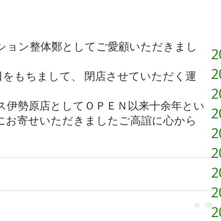
せ
ション整体鄭としてご愛顧いただきまし
2
2
日をもちまして、 閉店させていただく運
2
ス伊勢原店としてＯＰＥＮ以来十余年とい
2
にお寄せいただきましたご高誼に心から
2
2
2
2
2