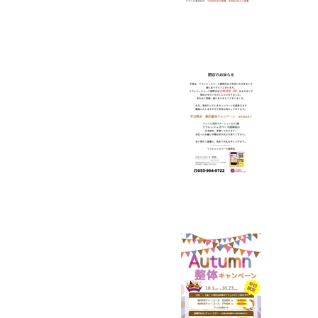
裾野
裾野
お知