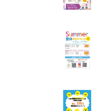
リフ
のキ
平日
で1