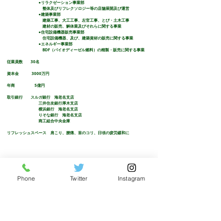
●リラクゼーション事業部
整体及びリフレクソロジー等の店舗展開及び運営
●建築事業部
建築工事、大工工事、左官工事、とび・土木工事
建材の販売、解体業及びそれらに関する事業
●住宅設備機器販売事業部
住宅設備機器、及び、建築資材の販売に関する事業
●エネルギー事業部
BDF（バイオディーゼル燃料）の精製・販売に関する事業
従業員数 30名
資本金 3000万円
年商 5億円
取引銀行 スルガ銀行 海老名支店
三井住友銀行厚木支店
横浜銀行 海老名支店
りそな銀行 海老名支店
商工組合中央金庫
リフレッシュスペース 肩こり、腰痛、首のコリ、日頃の疲労緩和に
MAP
Phone
Twitter
Instagram