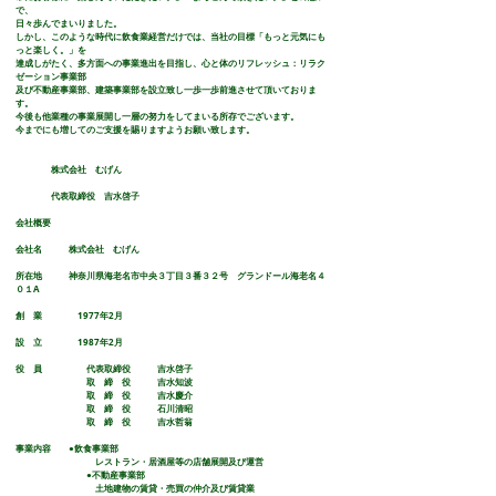
で、
日々歩んでまいりました。
しかし、このような時代に飲食業経営だけでは、当社の目標「もっと元気にも
っと楽しく。」を
達成しがたく、多方面への事業進出を目指し、心と体のリフレッシュ：リラク
ゼーション事業部
及び不動産事業部、建築事業部を設立致し一歩一歩前進させて頂いておりま
す。
今後も他業種の事業展開し一層の努力をしてまいる所存でございます。
今までにも増してのご支援を賜りますようお願い致します。
株式会社 むげん
代表取締役 吉水啓子
会社概要
会社名 株式会社 むげん
所在地 神奈川県海老名市中央３丁目３番３２号 グランドール海老名４
０１A
創 業 1977年2月
設 立 1987年2月
役 員 代表取締役 吉水啓子
取 締 役 吉水知波
取 締 役 吉水慶介
取 締 役 石川清昭
取 締 役 吉水哲翁
事業内容 ●飲食事業部
レストラン・居酒屋等の店舗展開及び運営
●不動産事業部
土地建物の賃貸・売買の仲介及び賃貸業