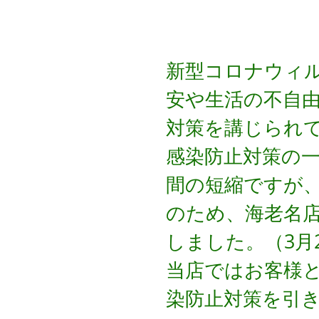
緊急事態宣言期間延長
新型コロナウィ
安や生活の不自
対策を講じられ
感染防止対策の
間の短縮ですが
のため、海老名
しました。（3月
当店ではお客様
染防止対策を引