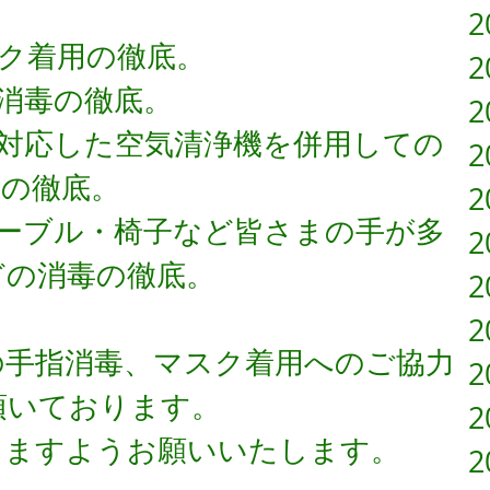
2
ク着用の徹底。
2
消毒の徹底。
2
に対応した空気清浄機を併用しての
2
　の徹底。
2
テーブル・椅子など皆さまの手が多
2
どの消毒の徹底。
2
2
の手指消毒、マスク着用へのご協力
2
頂いております。
2
りますようお願いいたします。
2