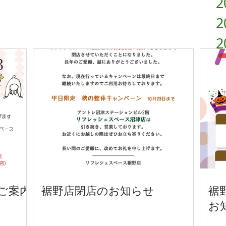
2
2
2
2
2
2
2
ご案内
裾野店閉店のお知らせ
裾
お