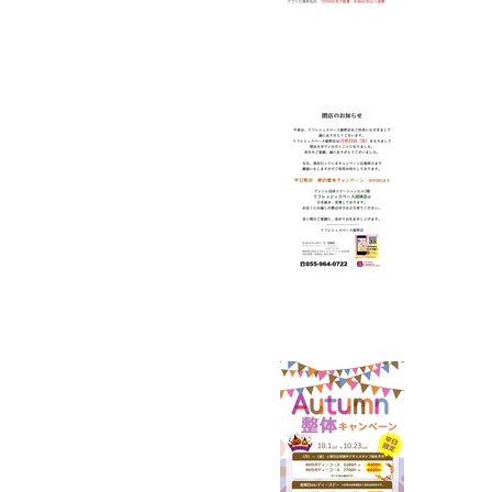
裾野
裾野
お知