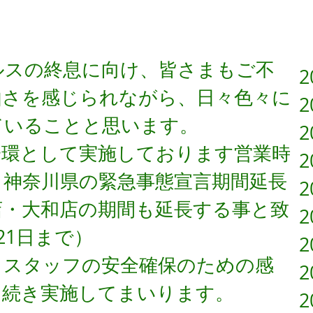
についてのお知らせ
ルスの終息に向け、皆さまもご不
2
由さを感じられながら、日々色々に
2
ていることと思います。
2
一環として実施しております営業時
2
、神奈川県の緊急事態宣言期間延長
2
店・大和店の期間も延長する事と致
2
21日まで）
2
とスタッフの安全確保のための感
2
き続き実施してまいります。
2