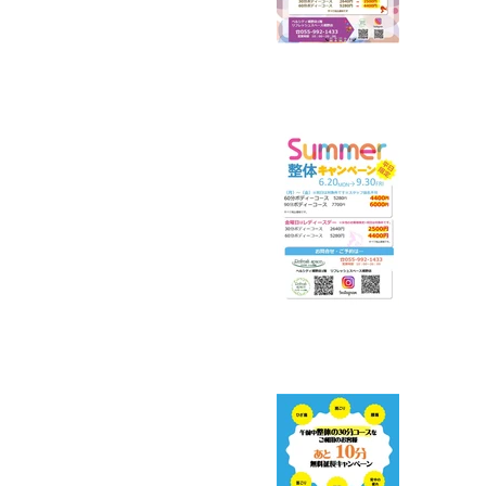
リフ
のキ
平日
で1