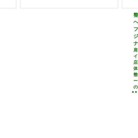
ジ
肩
イ
店
体
整
ー
の
年末年始営業時間のご案内