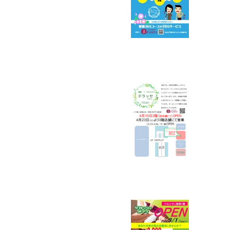
リフ
転の
3/
アル