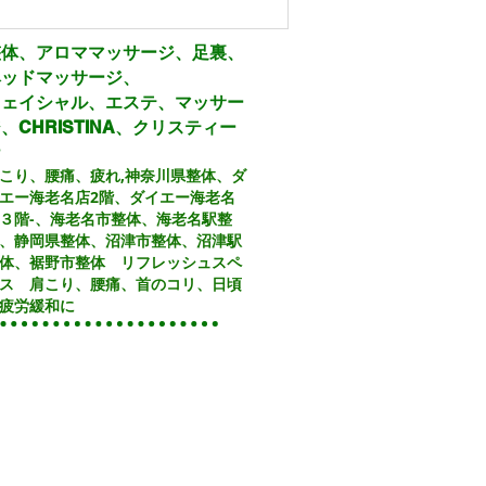
整体、アロママッサージ、足裏、
ヘッドマッサージ、
フェイシャル、エステ、マッサー
、CHRISTINA、クリスティー
ナ
こり、腰痛、疲れ,
神奈川県整体、ダ
エー海老名店2階、ダイエー海老名
３階
-、
海老名市整体、海老名駅整
、静岡県整体、沼津市整体、沼津駅
体、裾野市整体 リフレッシュスペ
Recent Posts
ス 肩こり、腰痛、首のコリ、日頃
疲労緩和に