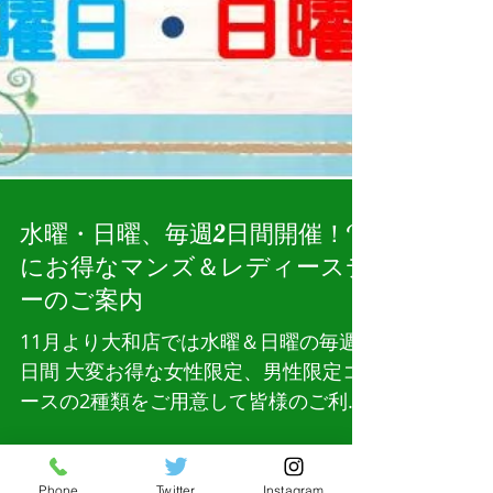
水曜・日曜、毎週2日間開催！W
にお得なマンズ＆レディースデ
ーのご案内
11月より大和店では水曜＆日曜の毎週2
日間 大変お得な女性限定、男性限定コ
ースの2種類をご用意して皆様のご利用
をお待ちしております！
Phone
Twitter
Instagram