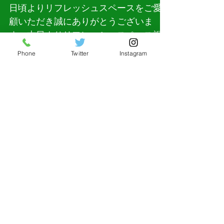
裾野店営業再開のお知らせ
である弱酸性次亜塩素酸(HCIO)水で
す。 ...
日頃よりリフレッシュスペースをご愛
顧いただき誠にありがとうございま
す。本日よりリフレッシュスペース裾
Phone
Twitter
Instagram
野店を再開いたしましたのでお知らせ
いたします。 なお、 当分の間、火曜
日、水曜日、木曜日の10:00～17:00ま
での営業とさせて頂きます。宜しくお
願い致します。
2022年12月
2022年10月
2022年6月
2022年4月