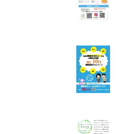
平日
で1
リフ
転の