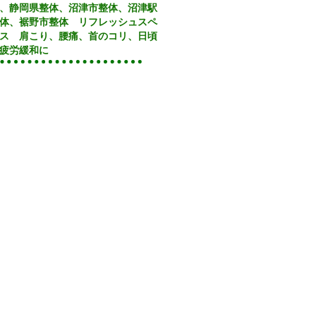
、静岡県整体、沼津市整体、沼津駅
体、裾野市整体 リフレッシュスペ
Recent Posts
ス 肩こり、腰痛、首のコリ、日頃
疲労緩和に