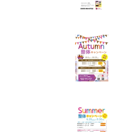
裾野
お知
リフ
のキ