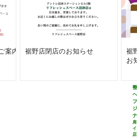
ご案内
裾野店閉店のお知らせ
裾
お
ジ
肩
イ
店